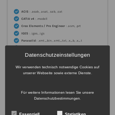
ACIS
: .asab, .asat, .sab, .sat
CATIA v4
: .modell
Creo Elements / Pro Engineer
: .asm, .prt
IGES
: .iges, .igs
Parasolid
: .xmt_bin, .xmt_txt, .x_b, .x_t
STEP
: .step, .stp, .stpz
Datenschutzeinstellungen
VDA-FS
: .vda
Export
Wir verwenden technisch notwendige Cookies auf
unserer Webseite sowie externe Dienste.
ACIS
: .asab, .asat, .sab, .sat
CATIA v4
: .modell
Für weitere Informationen lesen Sie unsere
IGES
: .iges, .igs
Datenschutzbestimmungen
.
STEP
: .step, .stp
VDA-FS
: .vda
Essenziell
Statistiken