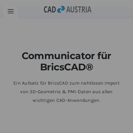
Zum
Inhalt
Toggle
springen
Navigation
Produkte
Schulung
Communicator für
BricsCAD®
Kontakt
Ein Aufsatz für BricsCAD zum nahtlosen Import
Download
von 3D-Geometrie & PMI-Daten aus allen
wichtigen CAD-Anwendungen.
Community
Warenkorb