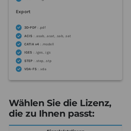
Export
3D-PDF
: .pdf
ACIS
: .asab, .asat, .sab, .sat
CATIA v4
: .modell
IGES
: .iges, .igs
STEP
: .step, .stp
VDA-FS
: .vda
Wählen Sie die Lizenz,
die zu Ihnen passt: