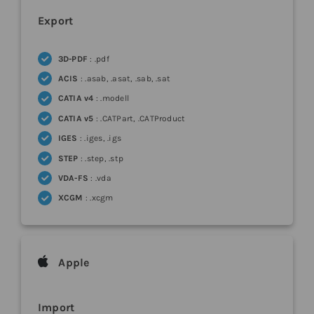
Export
3D-PDF
: .pdf
ACIS
: .asab, .asat, .sab, .sat
CATIA v4
: .modell
CATIA v5
: .CATPart, .CATProduct
IGES
: .iges, .igs
STEP
: .step, .stp
VDA-FS
: .vda
XCGM
: .xcgm
Apple
Import