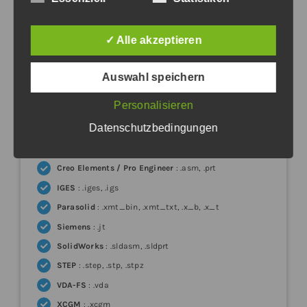
✓ Alle akzeptieren
Linux
Auswahl speichern
Import
Personalisieren
Datenschutzbedingungen
ACIS
: .asab, .asat, .sab, .sat
CATIA v4
: .modell
Creo Elements / Pro Engineer
: .asm, .prt
IGES
: .iges, .igs
Parasolid
: .xmt_bin, .xmt_txt, .x_b, .x_t
Siemens
: .jt
SolidWorks
: .sldasm, .sldprt
STEP
: .step, .stp, .stpz
VDA-FS
: .vda
XCGM
: .xcgm