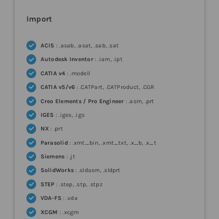
Import
ACIS
: .asab, .asat, .sab, .sat
Autodesk Inventor
: .iam, .ipt
CATIA v4
: .modell
CATIA v5/v6
: .CATPart, .CATProduct, .CGR
Creo Elements / Pro Engineer
: .asm, .prt
IGES
: .iges, .igs
NX
: .prt
Parasolid
: .xmt_bin, .xmt_txt, .x_b, .x_t
Siemens
: .jt
SolidWorks
: .sldasm, .sldprt
STEP
: .step, .stp, .stpz
VDA-FS
: .vda
XCGM
: .xcgm