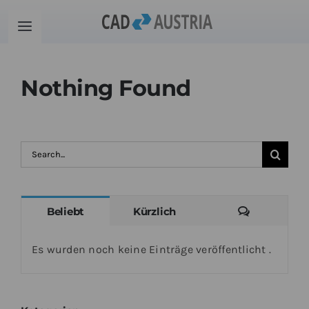
Zum
Inhalt
Toggle
springen
Navigation
Produkte
Nothing Found
Schulung
Suche
Kontakt
nach:
Download
Kommenta
Beliebt
Kürzlich
Community
Es wurden noch keine Einträge veröffentlicht .
Warenkorb