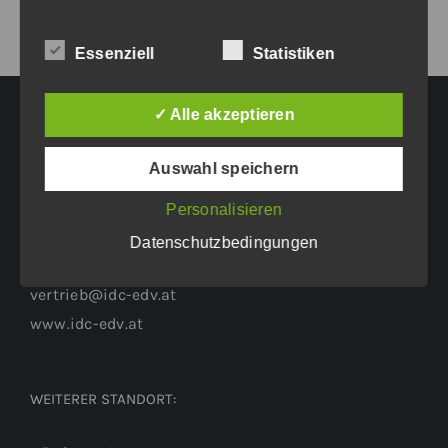
Essenziell
Statistiken
✓ Alle akzeptieren
HAUPTGESCHÄFTSSITZ:
Auswahl speichern
Eichenweg 42
Personalisieren
6460 Imst
Datenschutzbedingungen
Tel.: +43 5412 63200
vertrieb@idc-edv.at
www.idc-edv.at
WEITERER STANDORT: