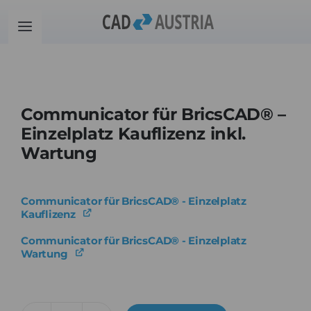
Zum
Inhalt
Toggle
springen
Navigation
Produkte
Communicator für BricsCAD® –
Schulung
Einzelplatz Kauflizenz inkl.
Wartung
Kontakt
Communicator für BricsCAD® - Einzelplatz
Download
Kauflizenz
Communicator für BricsCAD® - Einzelplatz
Community
Wartung
Warenkorb