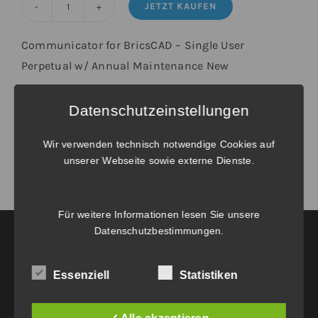
JETZT KAUFEN
Communicator
für
Communicator for BricsCAD – Single User
BricsCAD®
Perpetual w/ Annual Maintenance New
-
Einzelplatz
Weitere Informationen unter
Verlängerungen und Wartungsverträge
.
Datenschutzeinstellungen
Kauflizenz
inkl.
Wir verwenden technisch notwendige Cookies auf
Wartung
unserer Webseite sowie externe Dienste.
Menge
Für weitere Informationen lesen Sie unsere
Datenschutzbestimmungen
.
HAUPTGESCHÄFTSSITZ:
Essenziell
Statistiken
Eichenweg 42