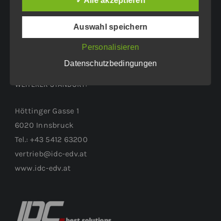
✓ Alle akzeptieren
6460 Imst
Tel.: +43 5412 63200
Auswahl speichern
vertrieb@idc-edv.at
www.idc-edv.at
Personalisieren
Datenschutzbedingungen
WEITERER STANDORT:
Höttinger Gasse 1
6020 Innsbruck
Tel.: +43 5412 63200
vertrieb@idc-edv.at
www.idc-edv.at