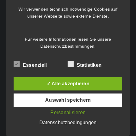
HAUPTGESCHÄFTSSITZ:
Wir verwenden technisch notwendige Cookies auf
unserer Webseite sowie externe Dienste.
Eichenweg 42
6460 Imst
Für weitere Informationen lesen Sie unsere
Tel.: +43 5412 63200
Datenschutzbestimmungen
.
vertrieb@idc-edv.at
www.idc-edv.at
Essenziell
Statistiken
WEITERER STANDORT:
✓ Alle akzeptieren
Höttinger Gasse 1
Auswahl speichern
6020 Innsbruck
Personalisieren
Tel.: +43 5412 63200
Datenschutzbedingungen
vertrieb@idc-edv.at
www.idc-edv.at