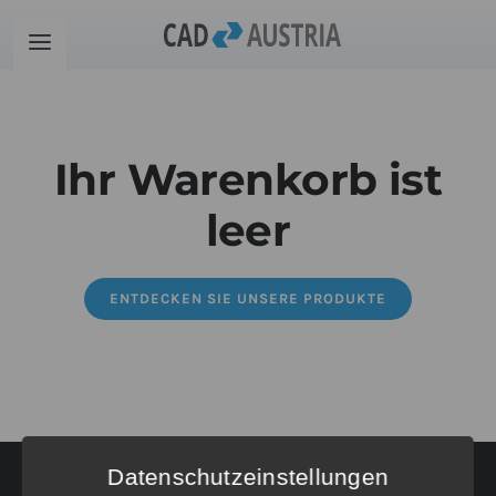
Zum
Inhalt
Toggle
springen
Navigation
Produkte
Ihr Warenkorb ist
Schulung
leer
Kontakt
ENTDECKEN SIE UNSERE PRODUKTE
Download
Community
Warenkorb
Datenschutzeinstellungen