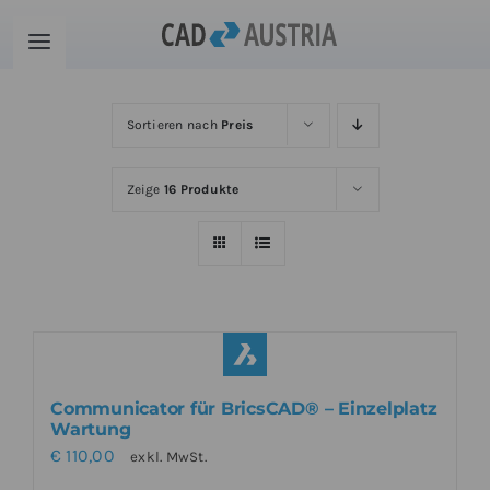
Zum
Inhalt
Toggle
springen
Navigation
Produkte
Sortieren nach
Preis
Schulung
Zeige
16 Produkte
Kontakt
Download
Community
Communicator für BricsCAD® – Einzelplatz
Wartung
€
110,00
exkl. MwSt.
Warenkorb