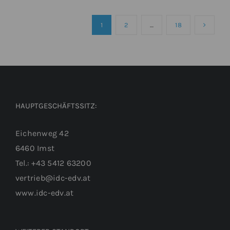
1
2
…
18
HAUPTGESCHÄFTSSITZ:
Eichenweg 42
6460 Imst
Tel.: +43 5412 63200
vertrieb@idc-edv.at
www.idc-edv.at