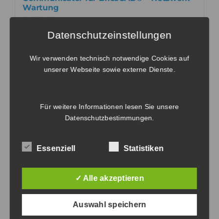
Wartung
€
220,00
exkl. MwSt.
Datenschutzeinstellungen
In den Warenkorb
Wir verwenden technisch notwendige Cookies auf
unserer Webseite sowie externe Dienste.
Für weitere Informationen lesen Sie unsere
Communicator für BricsCAD® – Netzwerk
Datenschutzbestimmungen
.
Wartungsverlängerung
€
220,00
exkl. MwSt.
Essenziell
Statistiken
In den Warenkorb
✓ Alle akzeptieren
Auswahl speichern