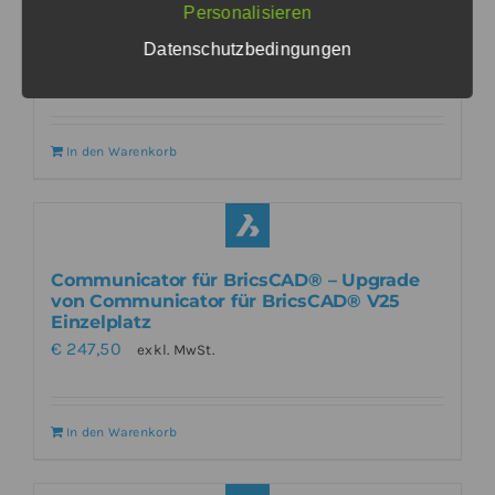
Personalisieren
BricsCAD® Ultimate – Upgrade von
BricsCAD® V26 BIM Einzelplatz
Datenschutzbedingungen
€
220,00
exkl. MwSt.
In den Warenkorb
Communicator für BricsCAD® – Upgrade
von Communicator für BricsCAD® V25
Einzelplatz
€
247,50
exkl. MwSt.
In den Warenkorb