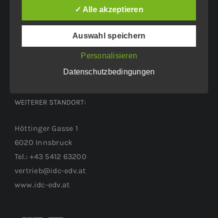
Eichenweg 42
✓ Alle akzeptieren
6460 Imst
Auswahl speichern
Tel.: +43 5412 63200
vertrieb@idc-edv.at
Personalisieren
www.idc-edv.at
Datenschutzbedingungen
WEITERER STANDORT:
Höttinger Gasse 1
6020 Innsbruck
Tel.: +43 5412 63200
vertrieb@idc-edv.at
www.idc-edv.at