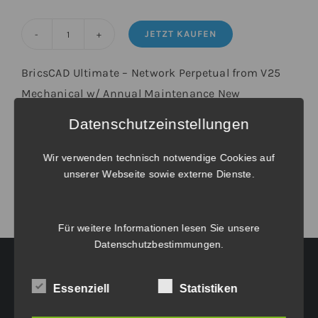
JETZT KAUFEN
BricsCAD®
Ultimate
BricsCAD Ultimate – Network Perpetual from V25
-
Mechanical w/ Annual Maintenance New
Upgrade
Datenschutzeinstellungen
von
Weitere Informationen unter
Verlängerungen und Wartungsverträge
.
BricsCAD®
Wir verwenden technisch notwendige Cookies auf
V25
unserer Webseite sowie externe Dienste.
Mechanical
Netzwerk
inkl.
Für weitere Informationen lesen Sie unsere
Datenschutzbestimmungen
.
Wartung
Menge
Essenziell
Statistiken
HAUPTGESCHÄFTSSITZ: