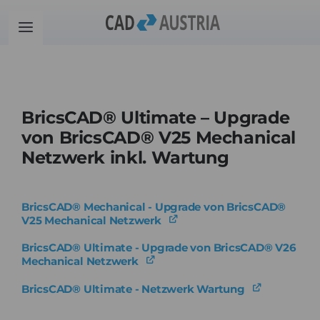
Zum
Inhalt
Toggle
springen
Navigation
Produkte
BricsCAD® Ultimate – Upgrade
Schulung
von BricsCAD® V25 Mechanical
Netzwerk inkl. Wartung
Kontakt
BricsCAD® Mechanical - Upgrade von BricsCAD®
Download
V25 Mechanical Netzwerk
BricsCAD® Ultimate - Upgrade von BricsCAD® V26
Community
Mechanical Netzwerk
BricsCAD® Ultimate - Netzwerk Wartung
Warenkorb