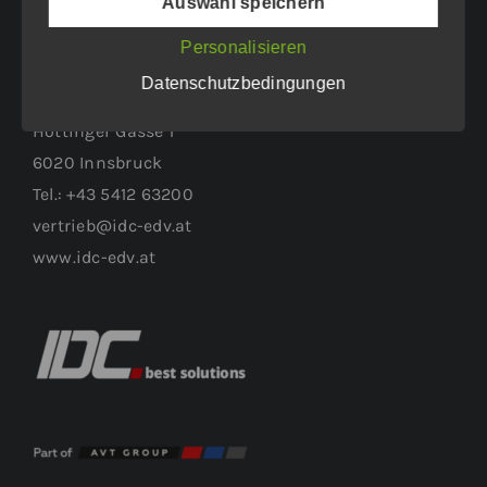
Auswahl speichern
Personalisieren
WEITERER STANDORT:
Datenschutzbedingungen
Höttinger Gasse 1
6020 Innsbruck
Tel.: +43 5412 63200
vertrieb@idc-edv.at
www.idc-edv.at