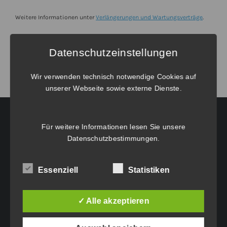
Upgrade
von
Weitere Informationen unter
Verlängerungen und Wartungsverträge
.
BricsCAD®
V25
Datenschutzeinstellungen
Mechanical
Netzwerk
Wir verwenden technisch notwendige Cookies auf
unserer Webseite sowie externe Dienste.
Menge
Für weitere Informationen lesen Sie unsere
HAUPTGESCHÄFTSSITZ:
Datenschutzbestimmungen
.
Eichenweg 42
Essenziell
Statistiken
6460 Imst
Tel.: +43 5412 63200
✓ Alle akzeptieren
vertrieb@idc-edv.at
www.idc-edv.at