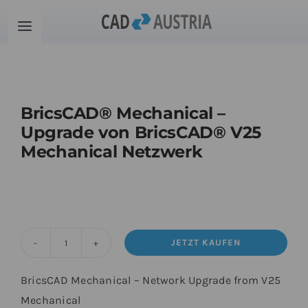
Zum
Inhalt
Toggle
springen
Navigation
Produkte
BricsCAD® Mechanical –
Schulung
Upgrade von BricsCAD® V25
Mechanical Netzwerk
Kontakt
Download
JETZT KAUFEN
Community
BricsCAD®
Mechanical
BricsCAD Mechanical – Network Upgrade from V25
-
Warenkorb
Mechanical