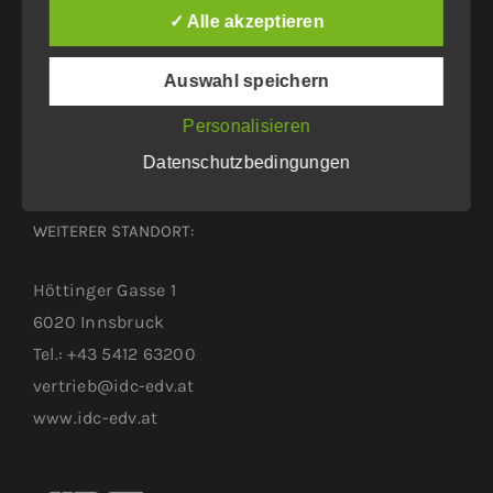
Eichenweg 42
✓ Alle akzeptieren
6460 Imst
Auswahl speichern
Tel.: +43 5412 63200
vertrieb@idc-edv.at
Personalisieren
www.idc-edv.at
Datenschutzbedingungen
WEITERER STANDORT:
Höttinger Gasse 1
6020 Innsbruck
Tel.: +43 5412 63200
vertrieb@idc-edv.at
www.idc-edv.at