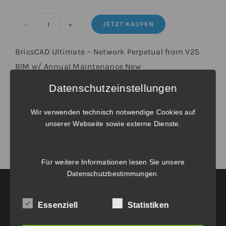
JETZT KAUFEN
BricsCAD®
Ultimate
BricsCAD Ultimate – Network Perpetual from V25
-
BIM w/ Annual Maintenance New
Upgrade
Datenschutzeinstellungen
von
Weitere Informationen unter
Verlängerungen und Wartungsverträge
.
BricsCAD®
Wir verwenden technisch notwendige Cookies auf
V25
unserer Webseite sowie externe Dienste.
BIM
Netzwerk
inkl.
Für weitere Informationen lesen Sie unsere
Datenschutzbestimmungen
.
Wartung
Menge
Essenziell
Statistiken
HAUPTGESCHÄFTSSITZ: