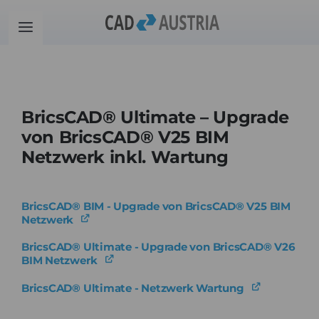
Zum
Inhalt
Toggle
springen
Navigation
Produkte
BricsCAD® Ultimate – Upgrade
Schulung
von BricsCAD® V25 BIM
Netzwerk inkl. Wartung
Kontakt
BricsCAD® BIM - Upgrade von BricsCAD® V25 BIM
Download
Netzwerk
BricsCAD® Ultimate - Upgrade von BricsCAD® V26
Community
BIM Netzwerk
BricsCAD® Ultimate - Netzwerk Wartung
Warenkorb