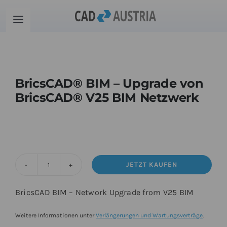
Zum
Inhalt
Toggle
springen
Navigation
Produkte
BricsCAD® BIM – Upgrade von
Schulung
BricsCAD® V25 BIM Netzwerk
Kontakt
Download
JETZT KAUFEN
BricsCAD®
Community
BIM
BricsCAD BIM – Network Upgrade from V25 BIM
-
Upgrade
Warenkorb
Weitere Informationen unter
Verlängerungen und Wartungsverträge
.