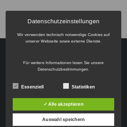
von
BricsCAD®
V25
Datenschutzeinstellungen
BIM
Netzwerk
Wir verwenden technisch notwendige Cookies auf
unserer Webseite sowie externe Dienste.
Menge
HAUPTGESCHÄFTSSITZ:
Für weitere Informationen lesen Sie unsere
Datenschutzbestimmungen
.
Eichenweg 42
6460 Imst
Essenziell
Statistiken
Tel.: +43 5412 63200
vertrieb@idc-edv.at
✓ Alle akzeptieren
www.idc-edv.at
Auswahl speichern