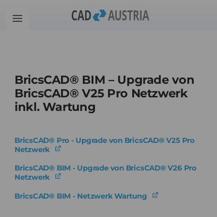
Zum
Inhalt
Toggle
springen
Navigation
Produkte
BricsCAD® BIM – Upgrade von
Schulung
BricsCAD® V25 Pro Netzwerk
inkl. Wartung
Kontakt
BricsCAD® Pro - Upgrade von BricsCAD® V25 Pro
Download
Netzwerk
BricsCAD® BIM - Upgrade von BricsCAD® V26 Pro
Community
Netzwerk
BricsCAD® BIM - Netzwerk Wartung
Warenkorb