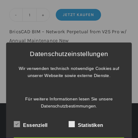
JETZT KAUFEN
BricsCAD®
BIM
BricsCAD BIM – Network Perpetual from V25 Pro w/
-
Annual Maintenance New
Upgrade
Datenschutzeinstellungen
von
Weitere Informationen unter
Verlängerungen und Wartungsverträge
.
BricsCAD®
Wir verwenden technisch notwendige Cookies auf
V25
unserer Webseite sowie externe Dienste.
Pro
Netzwerk
inkl.
Für weitere Informationen lesen Sie unsere
Datenschutzbestimmungen
.
Wartung
Menge
Essenziell
Statistiken
HAUPTGESCHÄFTSSITZ: