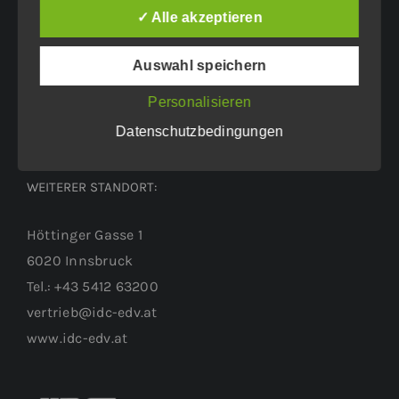
Eichenweg 42
✓ Alle akzeptieren
6460 Imst
Auswahl speichern
Tel.: +43 5412 63200
vertrieb@idc-edv.at
Personalisieren
www.idc-edv.at
Datenschutzbedingungen
WEITERER STANDORT:
Höttinger Gasse 1
6020 Innsbruck
Tel.: +43 5412 63200
vertrieb@idc-edv.at
www.idc-edv.at