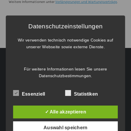
von
Weitere Informationen unter
Verlängerungen und Wartungsverträge
.
BricsCAD®
V26
Datenschutzeinstellungen
Pro
Netzwerk
Wir verwenden technisch notwendige Cookies auf
Menge
unserer Webseite sowie externe Dienste.
Für weitere Informationen lesen Sie unsere
HAUPTGESCHÄFTSSITZ:
Datenschutzbestimmungen
.
Eichenweg 42
Essenziell
Statistiken
6460 Imst
Tel.: +43 5412 63200
vertrieb@idc-edv.at
✓ Alle akzeptieren
www.idc-edv.at
Auswahl speichern