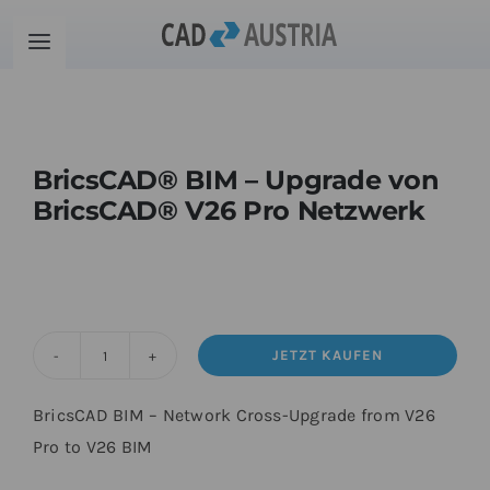
Zum
Inhalt
Toggle
springen
Navigation
Produkte
BricsCAD® BIM – Upgrade von
Schulung
BricsCAD® V26 Pro Netzwerk
Kontakt
Download
JETZT KAUFEN
BricsCAD®
Community
BIM
BricsCAD BIM – Network Cross-Upgrade from V26
-
Pro to V26 BIM
Upgrade
Warenkorb