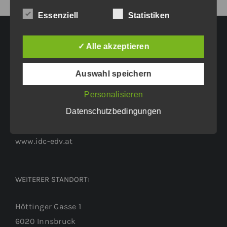
Essenziell
Statistiken
✓ Alle akzeptieren
HAUPTGESCHÄFTSSITZ:
Auswahl speichern
Eichenweg 42
Personalisieren
6460 Imst
Datenschutzbedingungen
Tel.: +43 5412 63200
vertrieb@idc-edv.at
www.idc-edv.at
WEITERER STANDORT:
Höttinger Gasse 1
6020 Innsbruck