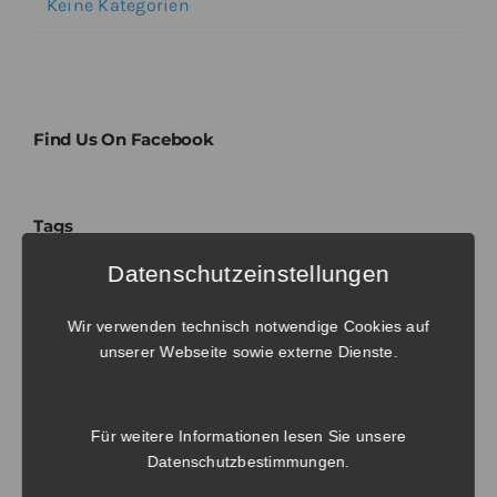
Keine Kategorien
Find Us On Facebook
Tags
Datenschutzeinstellungen
No tags to display. Try to select another
Wir verwenden technisch notwendige Cookies auf
taxonomy.
unserer Webseite sowie externe Dienste.
Für weitere Informationen lesen Sie unsere
Datenschutzbestimmungen
.