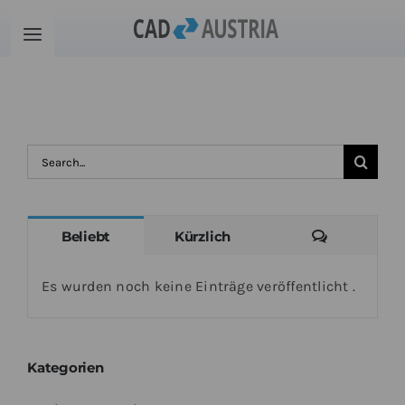
Zum
Inhalt
Toggle
springen
Navigation
Produkte
Schulung
Suche
nach:
Kontakt
Kommenta
Beliebt
Kürzlich
Download
Es wurden noch keine Einträge veröffentlicht .
Community
Kategorien
Warenkorb