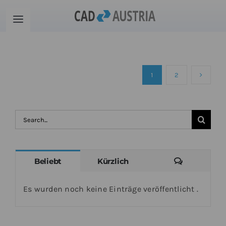
Zum
Inhalt
Toggle
springen
Navigation
Produkte
1
2
Schulung
Kontakt
Suche
nach:
Download
Kommenta
Beliebt
Kürzlich
Community
Es wurden noch keine Einträge veröffentlicht .
Warenkorb