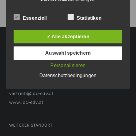
Essenziell
Statistiken
✓ Alle akzeptieren
HAUPTGESCHÄFTSSITZ:
Auswahl speichern
Personalisieren
Eichenweg 42
Datenschutzbedingungen
6460 Imst
Tel.: +43 5412 63200
vertrieb@idc-edv.at
www.idc-edv.at
WEITERER STANDORT: