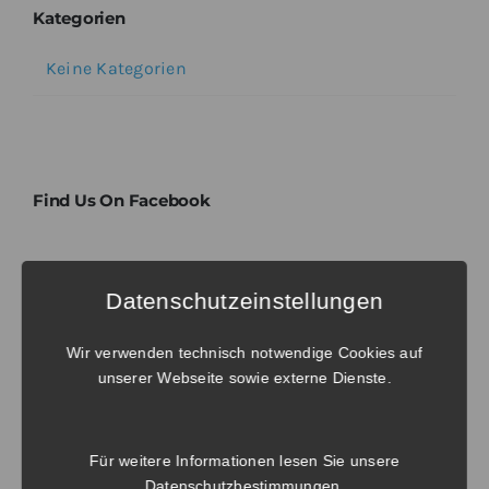
Kategorien
Keine Kategorien
Find Us On Facebook
Tags
Datenschutzeinstellungen
Wir verwenden technisch notwendige Cookies auf
No tags to display. Try to select another
unserer Webseite sowie externe Dienste.
taxonomy.
Für weitere Informationen lesen Sie unsere
Datenschutzbestimmungen
.