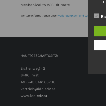
-
F
Mechanical to V26 Ultimate
Upgrade
von
Weitere Informationen unter
Verlängerungen und Wartungsverträ
Es
BricsCAD®
V26
Mechanical
Einzelplatz
Menge
HAUPTGESCHÄFTSSITZ:
Eichenweg 42
6460 Imst
Tel.: +43 5412 63200
vertrieb@idc-edv.at
www.idc-edv.at