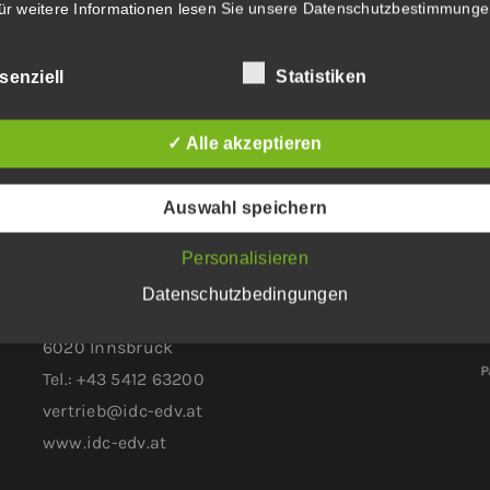
ür weitere Informationen lesen Sie unsere
Datenschutzbestimmunge
ge
.
senziell
Statistiken
✓ Alle akzeptieren
Auswahl speichern
WEITERER STANDORT:
Personalisieren
Datenschutzbedingungen
Höttinger Gasse 1
6020 Innsbruck
Tel.: +43 5412 63200
vertrieb@idc-edv.at
www.idc-edv.at