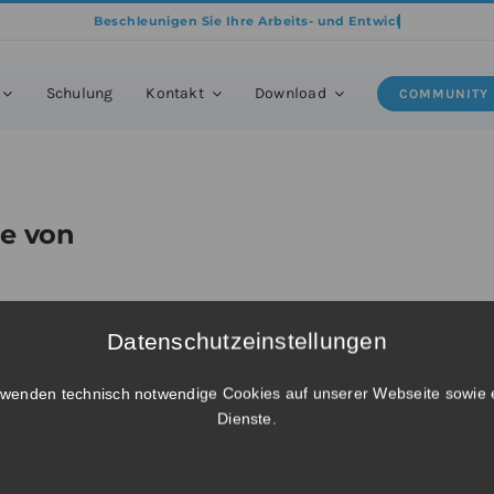
odukte
»
BricsCAD® Ultimate – Upgrade von BricsCAD® V26 Mechanical E
Schulung
Kontakt
Download
COMMUNITY
de von
Datenschutzeinstellungen
rwenden technisch notwendige Cookies auf unserer Webseite sowie 
Dienste.
 from V26