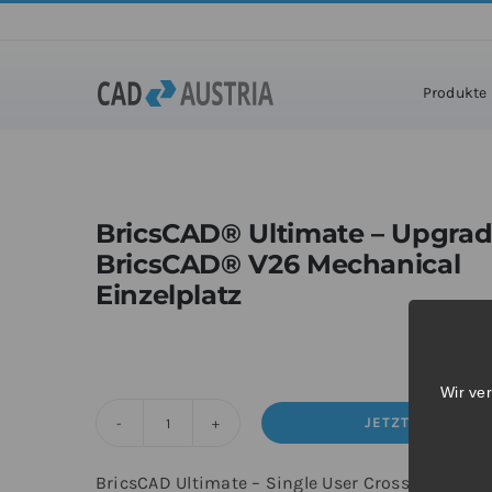
Zum
Inhalt
Home
»
Pr
springen
Produkte
BricsCAD® Ultimate – Upgra
BricsCAD® V26 Mechanical
Einzelplatz
Wir ve
JETZT KAUFEN
BricsCAD®
Ultimate
BricsCAD Ultimate – Single User Cross-Upgrade