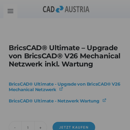
Zum
Inhalt
Toggle
springen
Navigation
Produkte
BricsCAD® Ultimate – Upgrade
Schulung
von BricsCAD® V26 Mechanical
Netzwerk inkl. Wartung
Kontakt
BricsCAD® Ultimate - Upgrade von BricsCAD® V26
Download
Mechanical Netzwerk
BricsCAD® Ultimate - Netzwerk Wartung
Community
Warenkorb
JETZT KAUFEN