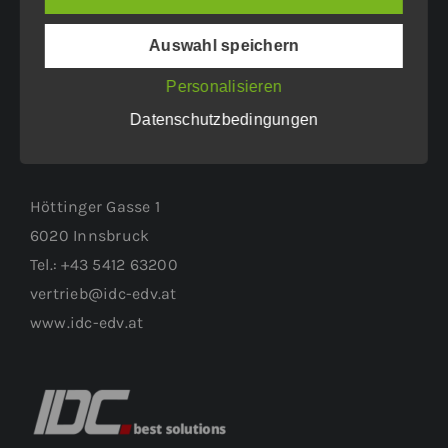
Tel.: +43 5412 63200
Auswahl speichern
vertrieb@idc-edv.at
www.idc-edv.at
Personalisieren
Datenschutzbedingungen
WEITERER STANDORT:
Höttinger Gasse 1
6020 Innsbruck
Tel.: +43 5412 63200
vertrieb@idc-edv.at
www.idc-edv.at