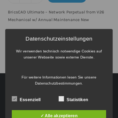
BricsCAD®
Ultimate
BricsCAD Ultimate – Network Perpetual from V26
-
Mechanical w/ Annual Maintenance New
Upgrade
von
Weitere Informationen unter
Verlängerungen und Wartungsverträge
.
Datenschutzeinstellungen
BricsCAD®
V26
Wir verwenden technisch notwendige Cookies auf
Mechanical
unserer Webseite sowie externe Dienste.
Netzwerk
inkl.
Für weitere Informationen lesen Sie unsere
Wartung
Datenschutzbestimmungen
.
Menge
HAUPTGESCHÄFTSSITZ:
Essenziell
Statistiken
Eichenweg 42
6460 Imst
✓ Alle akzeptieren