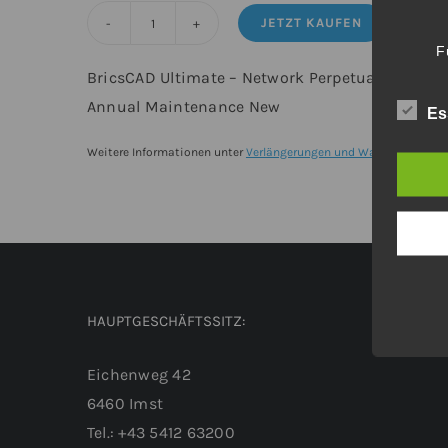
JETZT KAUFEN
BricsCAD®
F
Ultimate
BricsCAD Ultimate – Network Perpetual from V26
-
Annual Maintenance New
Es
Upgrade
von
Weitere Informationen unter
Verlängerungen und Wartungsverträ
BricsCAD®
V26
Lite
Netzwerk
inkl.
HAUPTGESCHÄFTSSITZ:
Wartung
Menge
Eichenweg 42
6460 Imst
Tel.: +43 5412 63200