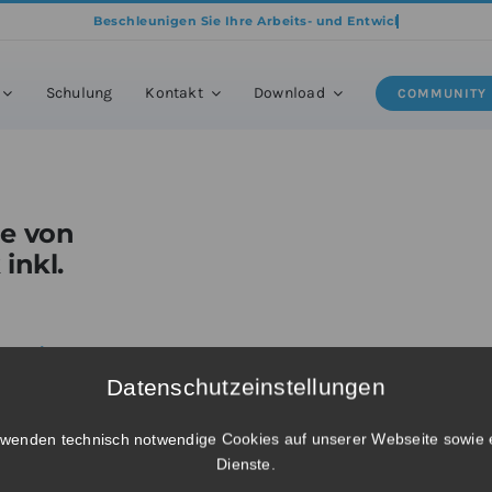
dukte
»
BricsCAD® Ultimate – Upgrade von BricsCAD® V26 Lite Netzwerk i
Schulung
Kontakt
Download
COMMUNITY
de von
inkl.
26 Lite
Datenschutzeinstellungen
rwenden technisch notwendige Cookies auf unserer Webseite sowie 
Dienste.