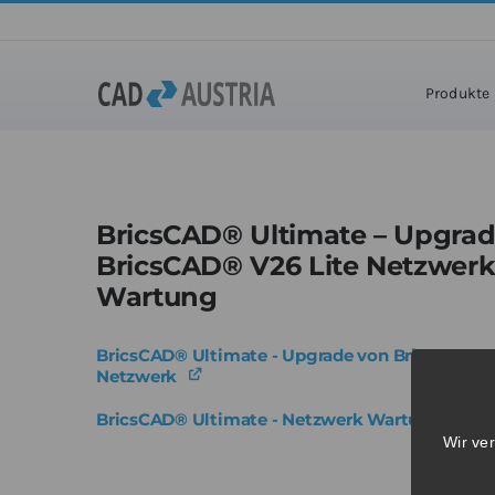
Zum
Inhalt
Home
»
Pro
springen
Produkte
BricsCAD® Ultimate – Upgra
BricsCAD® V26 Lite Netzwerk 
Wartung
BricsCAD® Ultimate - Upgrade von BricsCAD® V
Netzwerk
BricsCAD® Ultimate - Netzwerk Wartung
Wir ve