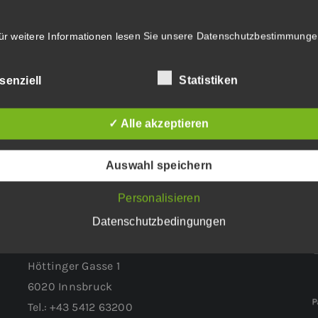
ür weitere Informationen lesen Sie unsere
Datenschutzbestimmunge
 Lite w/
senziell
Statistiken
ge
.
✓ Alle akzeptieren
Auswahl speichern
Personalisieren
Datenschutzbedingungen
WEITERER STANDORT:
Höttinger Gasse 1
6020 Innsbruck
Tel.: +43 5412 63200