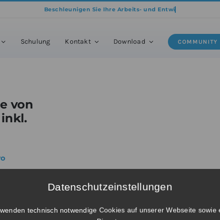
dukte
»
BricsCAD® Ultimate – Upgrade von BricsCAD® V25 Pro Netzwerk i
Schulung
Kontakt
Download
COMMUNITY
de von
inkl.
ro
Datenschutzeinstellungen
V26 Pro
rwenden technisch notwendige Cookies auf unserer Webseite sowie 