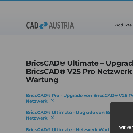
Zum
Inhalt
Home
»
Pro
springen
Produkte
BricsCAD® Ultimate – Upgra
BricsCAD® V25 Pro Netzwerk 
Wartung
BricsCAD® Pro - Upgrade von BricsCAD® V25 P
Netzwerk
BricsCAD® Ultimate - Upgrade von BricsCAD® 
Netzwerk
Wir ve
BricsCAD® Ultimate - Netzwerk Wartung