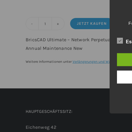
F
JETZT KAUFEN
BricsCAD®
Ultimate
BricsCAD Ultimate – Network Perpetual from V2
Es
-
Annual Maintenance New
Upgrade
von
Weitere Informationen unter
Verlängerungen und Wartungsverträ
BricsCAD®
V25
Pro
Netzwerk
inkl.
HAUPTGESCHÄFTSSITZ:
Wartung
Menge
Eichenweg 42