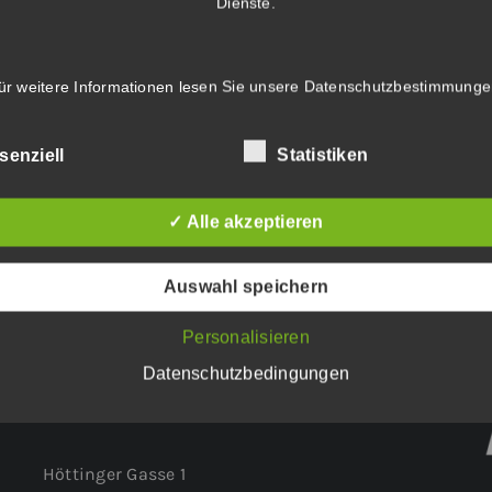
Dienste.
ür weitere Informationen lesen Sie unsere
Datenschutzbestimmunge
5 Pro w/
senziell
Statistiken
✓ Alle akzeptieren
ge
.
Auswahl speichern
Personalisieren
Datenschutzbedingungen
WEITERER STANDORT:
Höttinger Gasse 1