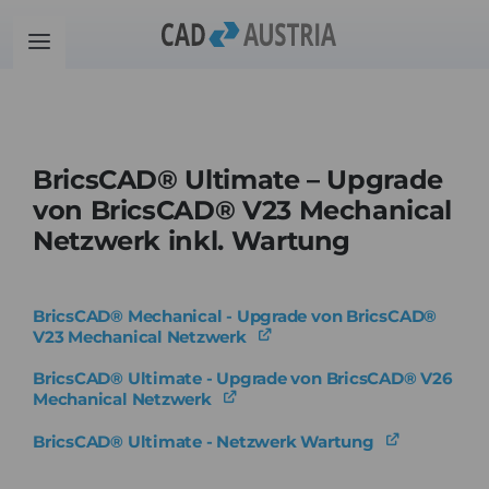
Zum
Inhalt
Toggle
springen
Navigation
Produkte
BricsCAD® Ultimate – Upgrade
Schulung
von BricsCAD® V23 Mechanical
Netzwerk inkl. Wartung
Kontakt
BricsCAD® Mechanical - Upgrade von BricsCAD®
Download
V23 Mechanical Netzwerk
BricsCAD® Ultimate - Upgrade von BricsCAD® V26
Community
Mechanical Netzwerk
BricsCAD® Ultimate - Netzwerk Wartung
Warenkorb