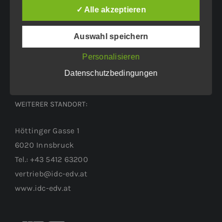
Eichenweg 42
✓ Alle akzeptieren
6460 Imst
Auswahl speichern
Tel.: +43 5412 63200
vertrieb@idc-edv.at
Personalisieren
www.idc-edv.at
Datenschutzbedingungen
WEITERER STANDORT:
Höttinger Gasse 1
6020 Innsbruck
Tel.: +43 5412 63200
vertrieb@idc-edv.at
www.idc-edv.at