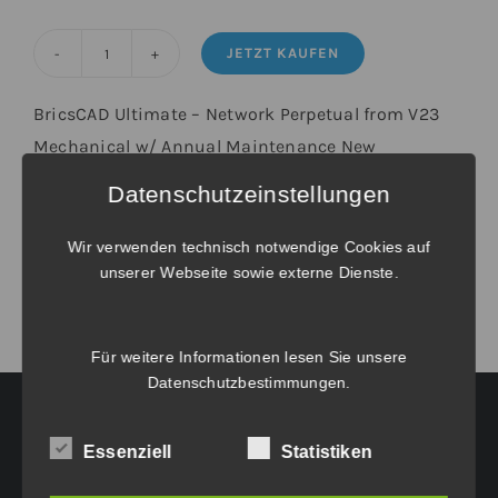
JETZT KAUFEN
BricsCAD®
Ultimate
BricsCAD Ultimate – Network Perpetual from V23
-
Mechanical w/ Annual Maintenance New
Upgrade
Datenschutzeinstellungen
von
Weitere Informationen unter
Verlängerungen und Wartungsverträge
.
BricsCAD®
Wir verwenden technisch notwendige Cookies auf
V23
unserer Webseite sowie externe Dienste.
Mechanical
Netzwerk
inkl.
Für weitere Informationen lesen Sie unsere
Datenschutzbestimmungen
.
Wartung
Menge
Essenziell
Statistiken
HAUPTGESCHÄFTSSITZ: