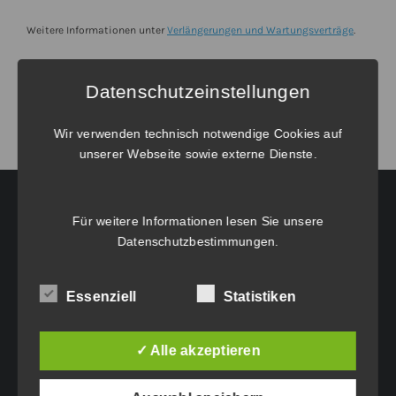
Upgrade
von
Weitere Informationen unter
Verlängerungen und Wartungsverträge
.
BricsCAD®
V25
Datenschutzeinstellungen
Ultimate
Netzwerk
Wir verwenden technisch notwendige Cookies auf
unserer Webseite sowie externe Dienste.
Menge
Für weitere Informationen lesen Sie unsere
HAUPTGESCHÄFTSSITZ:
Datenschutzbestimmungen
.
Eichenweg 42
Essenziell
Statistiken
6460 Imst
Tel.: +43 5412 63200
✓ Alle akzeptieren
vertrieb@idc-edv.at
www.idc-edv.at