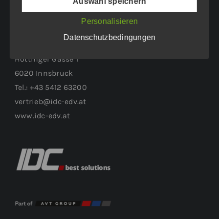
Auswahl speichern
Personalisieren
WEITERER STANDORT:
Datenschutzbedingungen
Höttinger Gasse 1
6020 Innsbruck
Tel.: +43 5412 63200
vertrieb@idc-edv.at
www.idc-edv.at