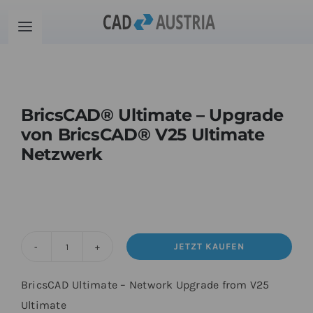
Zum
Inhalt
Toggle
springen
Navigation
Produkte
BricsCAD® Ultimate – Upgrade
Schulung
von BricsCAD® V25 Ultimate
Netzwerk
Kontakt
Download
JETZT KAUFEN
Community
BricsCAD®
Ultimate
BricsCAD Ultimate – Network Upgrade from V25
-
Warenkorb
Ultimate