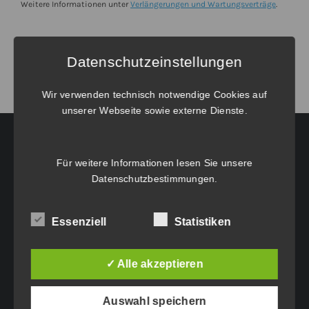
Mietlizenz
Weitere Informationen unter
Verlängerungen und Wartungsverträge
.
für
1
Datenschutzeinstellungen
Jahr
Menge
Wir verwenden technisch notwendige Cookies auf
unserer Webseite sowie externe Dienste.
Für weitere Informationen lesen Sie unsere
HAUPTGESCHÄFTSSITZ:
Datenschutzbestimmungen
.
Eichenweg 42
Essenziell
Statistiken
6460 Imst
Tel.: +43 5412 63200
vertrieb@idc-edv.at
✓ Alle akzeptieren
www.idc-edv.at
Auswahl speichern