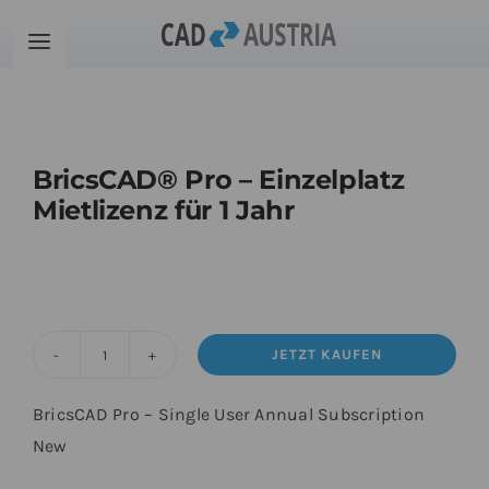
Zum
Inhalt
Toggle
springen
Navigation
Produkte
BricsCAD® Pro – Einzelplatz
Schulung
Mietlizenz für 1 Jahr
Kontakt
Download
JETZT KAUFEN
BricsCAD®
Community
Pro
BricsCAD Pro – Single User Annual Subscription
-
New
Einzelplatz
Warenkorb