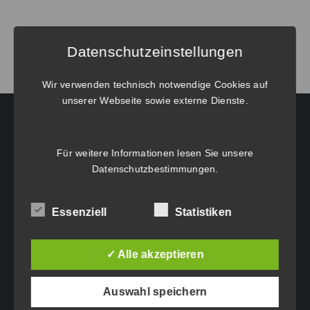
von
BricsCAD®
V25
Datenschutzeinstellungen
Pro
Einzelplatz
Wir verwenden technisch notwendige Cookies auf
unserer Webseite sowie externe Dienste.
Menge
HAUPTGESCHÄFTSSITZ:
Für weitere Informationen lesen Sie unsere
Datenschutzbestimmungen
.
Eichenweg 42
6460 Imst
Essenziell
Statistiken
Tel.: +43 5412 63200
vertrieb@idc-edv.at
✓ Alle akzeptieren
www.idc-edv.at
Auswahl speichern