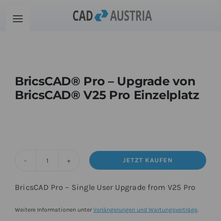
Zum
Inhalt
Toggle
springen
Navigation
Produkte
BricsCAD® Pro – Upgrade von
Schulung
BricsCAD® V25 Pro Einzelplatz
Kontakt
Download
JETZT KAUFEN
BricsCAD®
Community
Pro
BricsCAD Pro – Single User Upgrade from V25 Pro
-
Upgrade
Warenkorb
Weitere Informationen unter
Verlängerungen und Wartungsverträge
.