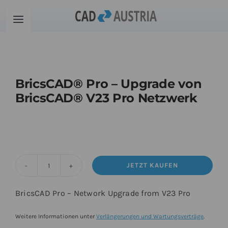
Zum
Inhalt
Toggle
springen
Navigation
Produkte
BricsCAD® Pro – Upgrade von
Schulung
BricsCAD® V23 Pro Netzwerk
Kontakt
Download
JETZT KAUFEN
BricsCAD®
Community
Pro
BricsCAD Pro – Network Upgrade from V23 Pro
-
Upgrade
Warenkorb
Weitere Informationen unter
Verlängerungen und Wartungsverträge
.