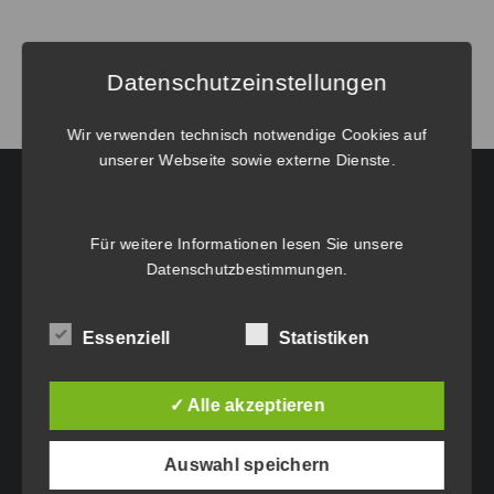
von
BricsCAD®
V23
Datenschutzeinstellungen
Pro
Netzwerk
Wir verwenden technisch notwendige Cookies auf
unserer Webseite sowie externe Dienste.
Menge
HAUPTGESCHÄFTSSITZ:
Für weitere Informationen lesen Sie unsere
Datenschutzbestimmungen
.
Eichenweg 42
6460 Imst
Essenziell
Statistiken
Tel.: +43 5412 63200
vertrieb@idc-edv.at
✓ Alle akzeptieren
www.idc-edv.at
Auswahl speichern