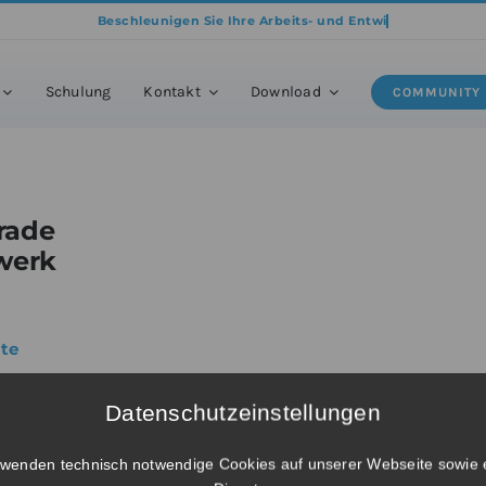
kte
»
BricsCAD® Mechanical – Upgrade von BricsCAD® V25 Lite Netzwerk
Schulung
Kontakt
Download
COMMUNITY
rade
werk
ite
Datenschutzeinstellungen
® V26 Lite
rwenden technisch notwendige Cookies auf unserer Webseite sowie 