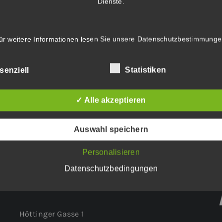
Dienste.
ür weitere Informationen lesen Sie unsere
Datenschutzbestimmunge
V25 Lite
senziell
Statistiken
✓ Alle akzeptieren
ge
.
Auswahl speichern
Personalisieren
Datenschutzbedingungen
WEITERER STANDORT:
Höttinger Gasse 1