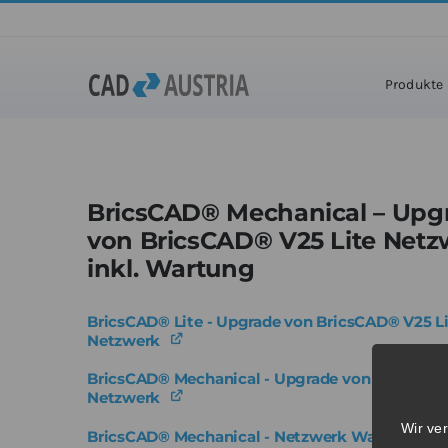
Zum
Inhalt
Home
»
Produ
springen
Produkte
BricsCAD® Mechanical – Upg
von BricsCAD® V25 Lite Netz
inkl. Wartung
BricsCAD® Lite - Upgrade von BricsCAD® V25 L
Netzwerk
BricsCAD® Mechanical - Upgrade von BricsCAD
Netzwerk
Wir ve
BricsCAD® Mechanical - Netzwerk Wartung