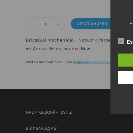
F
JETZT KAUFEN
BricsCAD®
Mechanical
BricsCAD Mechanical – Network Perpetual from 
Es
-
w/ Annual Maintenance New
Upgrade
von
Weitere Informationen unter
Verlängerungen und Wartungsverträ
BricsCAD®
V25
Lite
Netzwerk
inkl.
HAUPTGESCHÄFTSSITZ:
Wartung
Menge
Eichenweg 42