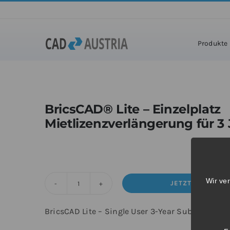
Zum
Inhalt
Hom
springen
Produkte
BricsCAD® Lite – Einzelplatz
Mietlizenzverlängerung für 3
Wir ve
JETZT KAUFEN
BricsCAD®
Lite
BricsCAD Lite – Single User 3-Year Subscription
-