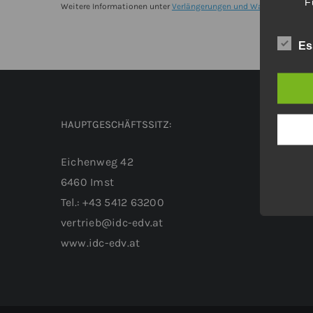
F
Einzelplatz
Weitere Informationen unter
Verlängerungen und Wartungsverträ
Mietlizenzverlängerung
Es
für
3
Jahre
Menge
HAUPTGESCHÄFTSSITZ:
Eichenweg 42
6460 Imst
Tel.: +43 5412 63200
vertrieb@idc-edv.at
www.idc-edv.at