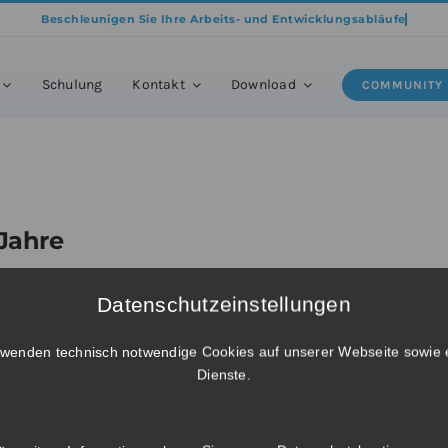
e
»
Produkte
»
BricsCAD® Lite – Einzelplatz Mietlizenzverlängerung für 3
Schulung
Kontakt
Download
COMMUNITY
 Jahre
Datenschutzeinstellungen
rwenden technisch notwendige Cookies auf unserer Webseite sowie 
Dienste.
 Renewal