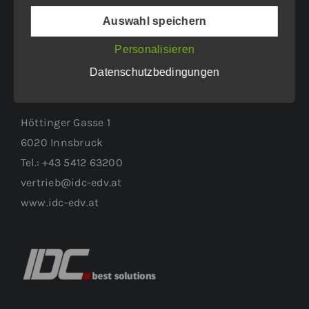
vertrieb@idc-edv.at
Auswahl speichern
www.idc-edv.at
Personalisieren
Datenschutzbedingungen
WEITERER STANDORT:
Höttinger Gasse 1
6020 Innsbruck
Tel.: +43 5412 63200
vertrieb@idc-edv.at
www.idc-edv.at