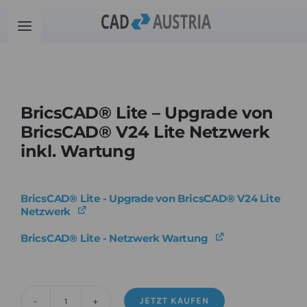
Zum
Inhalt
Toggle
springen
Navigation
Produkte
BricsCAD® Lite – Upgrade von
Schulung
BricsCAD® V24 Lite Netzwerk
inkl. Wartung
Kontakt
BricsCAD® Lite - Upgrade von BricsCAD® V24 Lite
Download
Netzwerk
BricsCAD® Lite - Netzwerk Wartung
Community
Warenkorb
JETZT KAUFEN