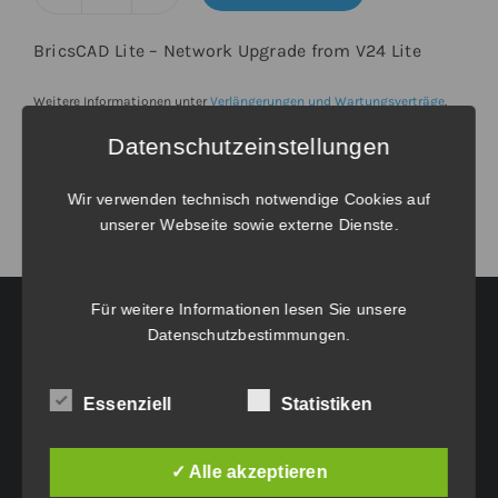
BricsCAD®
Lite
BricsCAD Lite – Network Upgrade from V24 Lite
-
Upgrade
Weitere Informationen unter
Verlängerungen und Wartungsverträge
.
von
Datenschutzeinstellungen
BricsCAD®
V24
Wir verwenden technisch notwendige Cookies auf
unserer Webseite sowie externe Dienste.
Lite
Netzwerk
inkl.
Für weitere Informationen lesen Sie unsere
Wartung
Datenschutzbestimmungen
.
Menge
HAUPTGESCHÄFTSSITZ:
Essenziell
Statistiken
Eichenweg 42
6460 Imst
✓ Alle akzeptieren
Tel.: +43 5412 63200