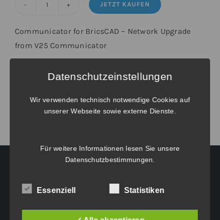
JETZT KAUFEN
Communicator
für
Communicator for BricsCAD – Network Upgrade
BricsCAD®
from V25 Communicator
-
Upgrade
Weitere Informationen unter
Verlängerungen und Wartungsverträge
.
Datenschutzeinstellungen
von
V25
Wir verwenden technisch notwendige Cookies auf
Netzwerk
unserer Webseite sowie externe Dienste.
inkl.
Wartung
Für weitere Informationen lesen Sie unsere
Menge
Datenschutzbestimmungen
.
HAUPTGESCHÄFTSSITZ:
Essenziell
Statistiken
Eichenweg 42