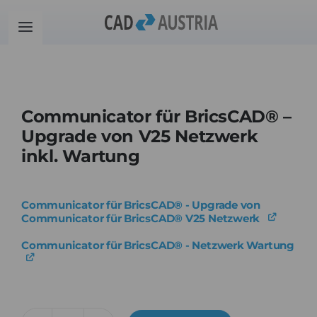
Zum
Inhalt
Toggle
springen
Navigation
Produkte
Communicator für BricsCAD® –
Schulung
Upgrade von V25 Netzwerk
inkl. Wartung
Kontakt
Communicator für BricsCAD® - Upgrade von
Download
Communicator für BricsCAD® V25 Netzwerk
Communicator für BricsCAD® - Netzwerk Wartung
Community
Warenkorb