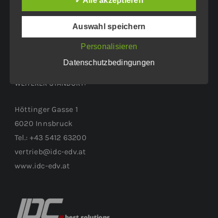
✓ Alle akzeptieren
6460 Imst
Tel.: +43 5412 63200
Auswahl speichern
vertrieb@idc-edv.at
www.idc-edv.at
Personalisieren
Datenschutzbedingungen
WEITERER STANDORT:
Höttinger Gasse 1
6020 Innsbruck
Tel.: +43 5412 63200
vertrieb@idc-edv.at
www.idc-edv.at