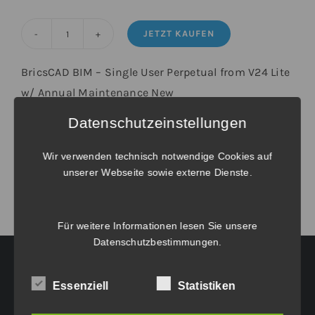
JETZT KAUFEN
BricsCAD®
BIM
BricsCAD BIM – Single User Perpetual from V24 Lite
-
w/ Annual Maintenance New
Upgrade
Datenschutzeinstellungen
von
Weitere Informationen unter
Verlängerungen und Wartungsverträge
.
BricsCAD®
Wir verwenden technisch notwendige Cookies auf
V24
unserer Webseite sowie externe Dienste.
Lite
Einzelplatz
inkl.
Für weitere Informationen lesen Sie unsere
Datenschutzbestimmungen
.
Wartung
Menge
Essenziell
Statistiken
HAUPTGESCHÄFTSSITZ: