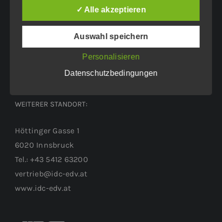
Eichenweg 42
✓ Alle akzeptieren
6460 Imst
Auswahl speichern
Tel.: +43 5412 63200
vertrieb@idc-edv.at
Personalisieren
www.idc-edv.at
Datenschutzbedingungen
WEITERER STANDORT:
Höttinger Gasse 1
6020 Innsbruck
Tel.: +43 5412 63200
vertrieb@idc-edv.at
www.idc-edv.at