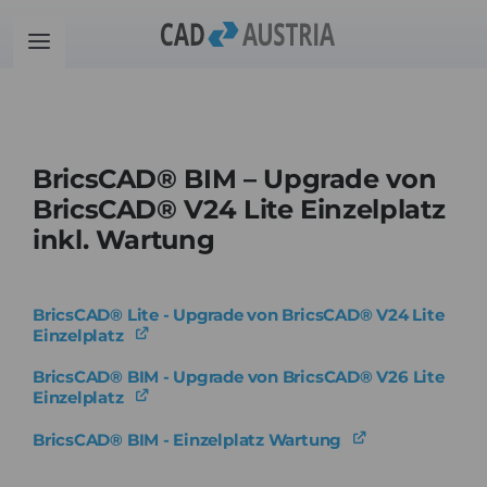
Zum
Inhalt
Toggle
springen
Navigation
Produkte
BricsCAD® BIM – Upgrade von
Schulung
BricsCAD® V24 Lite Einzelplatz
inkl. Wartung
Kontakt
BricsCAD® Lite - Upgrade von BricsCAD® V24 Lite
Download
Einzelplatz
BricsCAD® BIM - Upgrade von BricsCAD® V26 Lite
Community
Einzelplatz
BricsCAD® BIM - Einzelplatz Wartung
Warenkorb