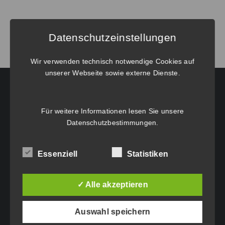
von
BricsCAD®
V24
Datenschutzeinstellungen
BIM
Einzelplatz
Wir verwenden technisch notwendige Cookies auf
unserer Webseite sowie externe Dienste.
Menge
HAUPTGESCHÄFTSSITZ:
Für weitere Informationen lesen Sie unsere
Datenschutzbestimmungen
.
Eichenweg 42
6460 Imst
Essenziell
Statistiken
Tel.: +43 5412 63200
vertrieb@idc-edv.at
✓ Alle akzeptieren
www.idc-edv.at
Auswahl speichern