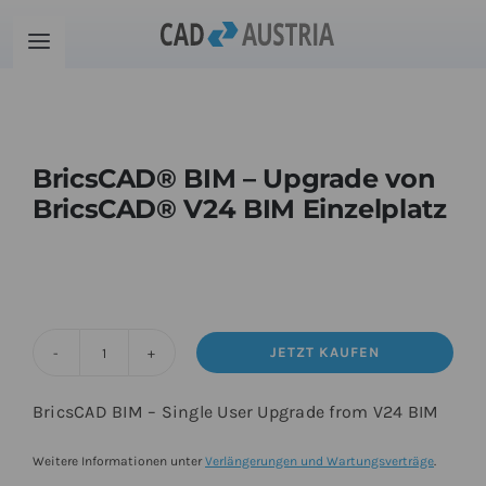
Zum
Inhalt
Toggle
springen
Navigation
Produkte
BricsCAD® BIM – Upgrade von
Schulung
BricsCAD® V24 BIM Einzelplatz
Kontakt
Download
JETZT KAUFEN
BricsCAD®
Community
BIM
BricsCAD BIM – Single User Upgrade from V24 BIM
-
Upgrade
Warenkorb
Weitere Informationen unter
Verlängerungen und Wartungsverträge
.