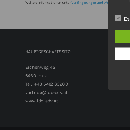
F
Upgrade
Weitere Informationen unter
Verlängerungen und Wartungsverträ
von
Es
BricsCAD®
V23
BIM
Einzelplatz
HAUPTGESCHÄFTSSITZ:
Menge
Eichenweg 42
6460 Imst
Tel.: +43 5412 63200
vertrieb@idc-edv.at
www.idc-edv.at