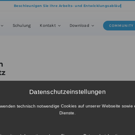
me
»
Produkte
»
BricsCAD® BIM – Upgrade von BricsCAD® V23 BIM Einzelp
Schulung
Kontakt
Download
COMMUNITY
n
tz
Datenschutzeinstellungen
rwenden technisch notwendige Cookies auf unserer Webseite sowie 
Dienste.
IM