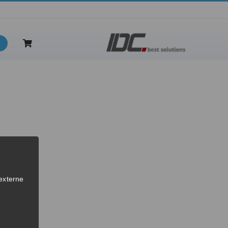
latz
externe