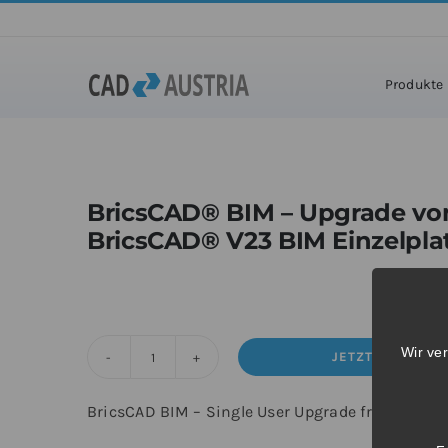
Zum
Inhalt
Ho
springen
Produkte
BricsCAD® BIM – Upgrade vo
BricsCAD® V23 BIM Einzelpla
Wir ve
JETZT KAUFEN
BricsCAD®
BIM
BricsCAD BIM – Single User Upgrade from V23 B
-