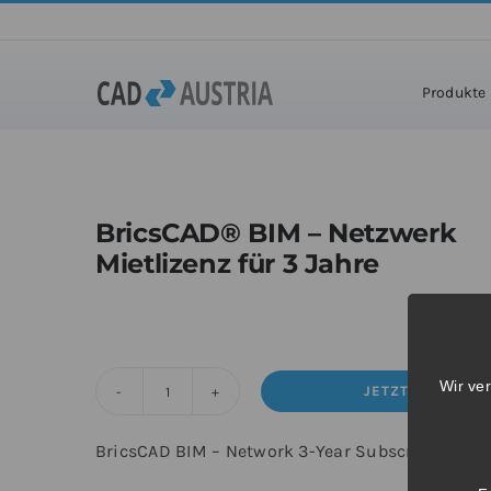
Zum
Inhalt
springen
Produkte
BricsCAD® BIM – Netzwerk
Mietlizenz für 3 Jahre
Wir ve
JETZT KAUFEN
BricsCAD®
BIM
BricsCAD BIM – Network 3-Year Subscription N
-