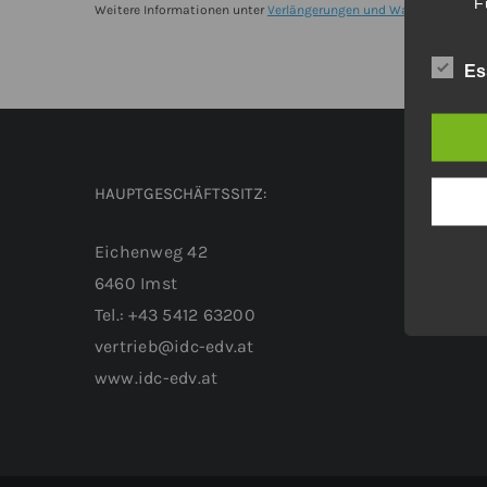
F
Netzwerk
Weitere Informationen unter
Verlängerungen und Wartungsverträ
Mietlizenz
Es
für
3
Jahre
Menge
HAUPTGESCHÄFTSSITZ:
Eichenweg 42
6460 Imst
Tel.: +43 5412 63200
vertrieb@idc-edv.at
www.idc-edv.at