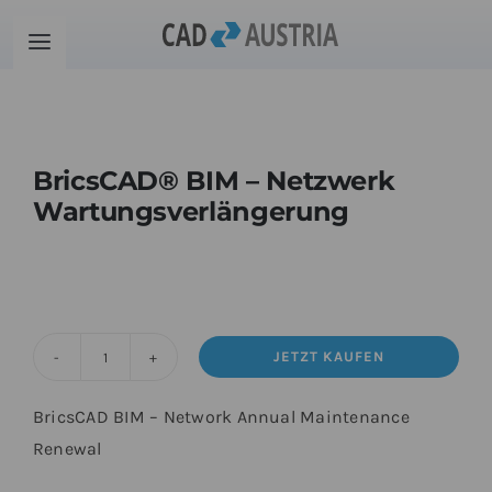
Zum
Inhalt
Toggle
springen
Navigation
Produkte
BricsCAD® BIM – Netzwerk
Schulung
Wartungsverlängerung
Kontakt
Download
JETZT KAUFEN
BricsCAD®
Community
BIM
BricsCAD BIM – Network Annual Maintenance
-
Renewal
Netzwerk
Warenkorb