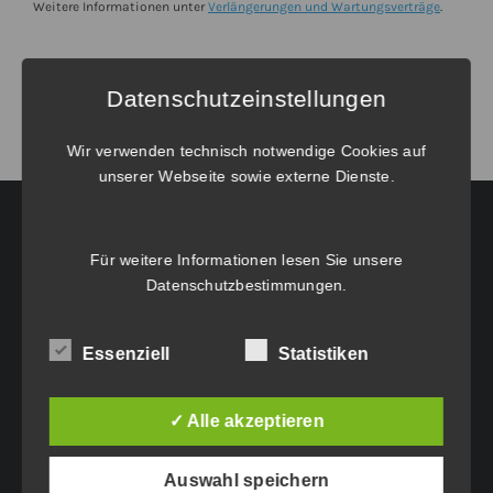
Wartungsverlängerung
Weitere Informationen unter
Verlängerungen und Wartungsverträge
.
Menge
Datenschutzeinstellungen
Wir verwenden technisch notwendige Cookies auf
unserer Webseite sowie externe Dienste.
Für weitere Informationen lesen Sie unsere
HAUPTGESCHÄFTSSITZ:
Datenschutzbestimmungen
.
Eichenweg 42
Essenziell
Statistiken
6460 Imst
Tel.: +43 5412 63200
vertrieb@idc-edv.at
✓ Alle akzeptieren
www.idc-edv.at
Auswahl speichern