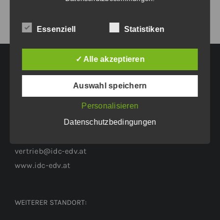
Essenziell
Statistiken
✓ Alle akzeptieren
HAUPTGESCHÄFTSSITZ:
Auswahl speichern
Personalisieren
Eichenweg 42
Datenschutzbedingungen
6460 Imst
Tel.: +43 5412 63200
vertrieb@idc-edv.at
www.idc-edv.at
WEITERER STANDORT: