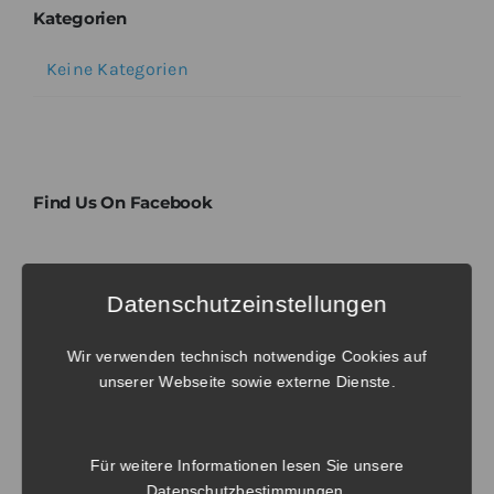
Kategorien
Keine Kategorien
Find Us On Facebook
Tags
Datenschutzeinstellungen
Wir verwenden technisch notwendige Cookies auf
No tags to display. Try to select another
unserer Webseite sowie externe Dienste.
taxonomy.
Für weitere Informationen lesen Sie unsere
Datenschutzbestimmungen
.