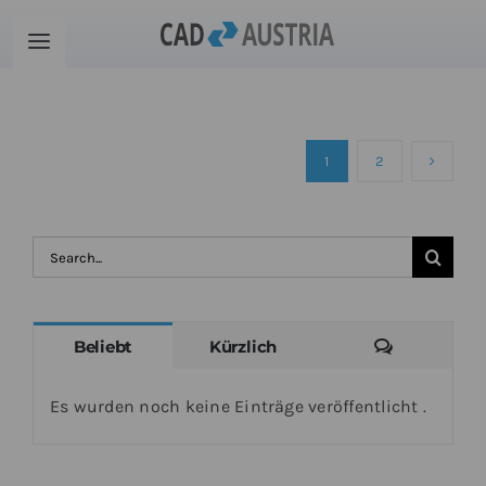
Zum
Inhalt
Toggle
springen
Navigation
Produkte
1
2
Schulung
Kontakt
Suche
nach:
Download
Kommenta
Beliebt
Kürzlich
Community
Es wurden noch keine Einträge veröffentlicht .
Warenkorb