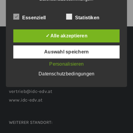
Essenziell
Statistiken
✓ Alle akzeptieren
HAUPTGESCHÄFTSSITZ:
Auswahl speichern
Personalisieren
Eichenweg 42
Datenschutzbedingungen
6460 Imst
Tel.: +43 5412 63200
vertrieb@idc-edv.at
www.idc-edv.at
WEITERER STANDORT: