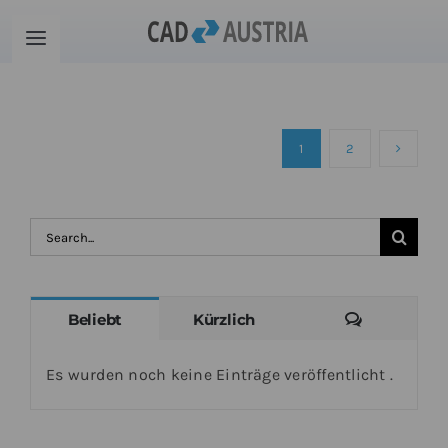
Zum
Inhalt
Toggle
springen
Navigation
Produkte
1
2
Schulung
Kontakt
Suche
nach:
Download
Kommenta
Beliebt
Kürzlich
Community
Es wurden noch keine Einträge veröffentlicht .
Warenkorb