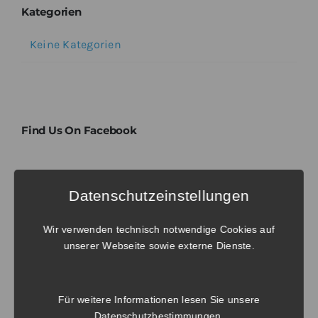
Kategorien
Keine Kategorien
Find Us On Facebook
Tags
Datenschutzeinstellungen
Wir verwenden technisch notwendige Cookies auf
No tags to display. Try to select another
unserer Webseite sowie externe Dienste.
taxonomy.
Für weitere Informationen lesen Sie unsere
Datenschutzbestimmungen
.