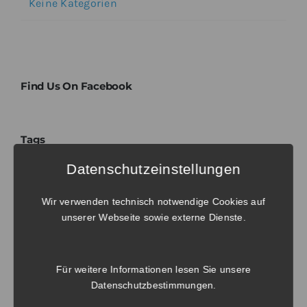
Keine Kategorien
Find Us On Facebook
Tags
Datenschutzeinstellungen
No tags to display. Try to select another
Wir verwenden technisch notwendige Cookies auf
taxonomy.
unserer Webseite sowie externe Dienste.
Für weitere Informationen lesen Sie unsere
Datenschutzbestimmungen
.