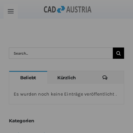
Zum
Inhalt
Toggle
springen
Navigation
Produkte
Schulung
Suche
nach:
Kontakt
Kommenta
Beliebt
Kürzlich
Download
Es wurden noch keine Einträge veröffentlicht .
Community
Kategorien
Warenkorb