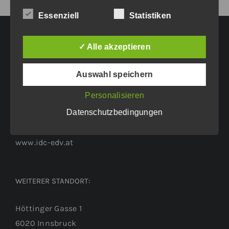
Essenziell
Statistiken
✓ Alle akzeptieren
HAUPTGESCHÄFTSSITZ:
Auswahl speichern
Eichenweg 42
Personalisieren
6460 Imst
Datenschutzbedingungen
Tel.: +43 5412 63200
vertrieb@idc-edv.at
www.idc-edv.at
WEITERER STANDORT:
Höttinger Gasse 1
6020 Innsbruck