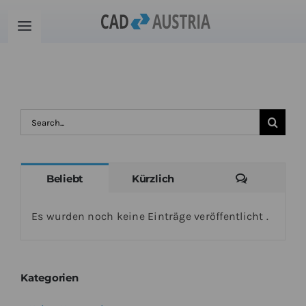
Zum
Inhalt
Toggle
springen
Navigation
Produkte
Schulung
Suche
nach:
Kontakt
Kommenta
Beliebt
Kürzlich
Download
Es wurden noch keine Einträge veröffentlicht .
Community
Kategorien
Warenkorb