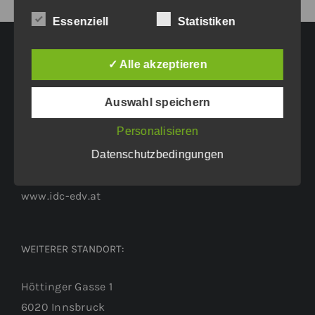
Essenziell
Statistiken
✓ Alle akzeptieren
HAUPTGESCHÄFTSSITZ:
Auswahl speichern
Eichenweg 42
Personalisieren
6460 Imst
Datenschutzbedingungen
Tel.: +43 5412 63200
vertrieb@idc-edv.at
www.idc-edv.at
WEITERER STANDORT:
Höttinger Gasse 1
6020 Innsbruck