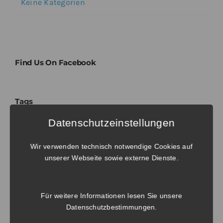
Keine Kategorien
Find Us On Facebook
Tags
Datenschutzeinstellungen
No tags to display. Try to select another
Wir verwenden technisch notwendige Cookies auf
taxonomy.
unserer Webseite sowie externe Dienste.
Für weitere Informationen lesen Sie unsere
Datenschutzbestimmungen
.