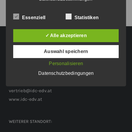
Essenziell
Statistiken
✓ Alle akzeptieren
HAUPTGESCHÄFTSSITZ:
Auswahl speichern
Personalisieren
Eichenweg 42
Datenschutzbedingungen
6460 Imst
Tel.: +43 5412 63200
vertrieb@idc-edv.at
www.idc-edv.at
WEITERER STANDORT: