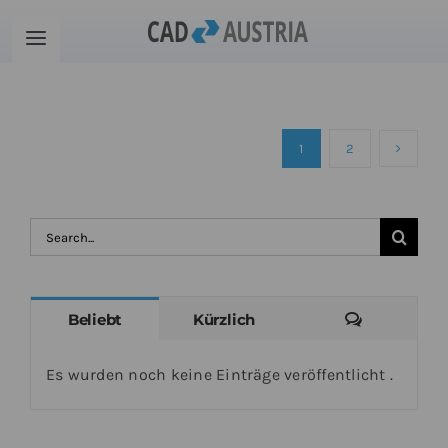
Zum
Inhalt
Toggle
springen
Navigation
Produkte
1
2
Schulung
Kontakt
Suche
nach:
Download
Kommenta
Beliebt
Kürzlich
Community
Es wurden noch keine Einträge veröffentlicht .
Warenkorb