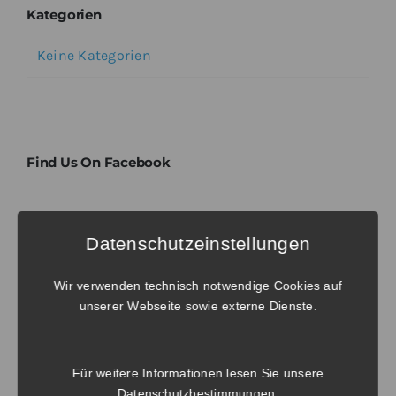
Kategorien
Keine Kategorien
Find Us On Facebook
Tags
Datenschutzeinstellungen
Wir verwenden technisch notwendige Cookies auf
No tags to display. Try to select another
unserer Webseite sowie externe Dienste.
taxonomy.
Für weitere Informationen lesen Sie unsere
Datenschutzbestimmungen
.