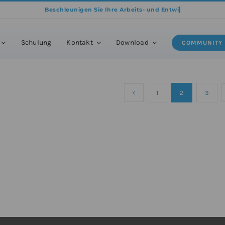
»
BricsCAD
»
BricsCAD Setangebot
»
BricsCAD Mietversion Setangebot
»
Schulung
Kontakt
Download
COMMUNITY
1
2
3