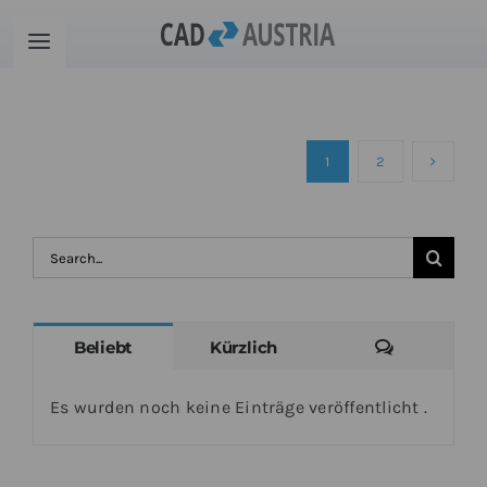
Zum
Inhalt
Toggle
springen
Navigation
Produkte
1
2
Schulung
Kontakt
Suche
nach:
Download
Kommenta
Beliebt
Kürzlich
Community
Es wurden noch keine Einträge veröffentlicht .
Warenkorb