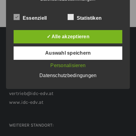
Essenziell
Statistiken
✓ Alle akzeptieren
HAUPTGESCHÄFTSSITZ:
Auswahl speichern
Personalisieren
Eichenweg 42
Datenschutzbedingungen
6460 Imst
Tel.: +43 5412 63200
vertrieb@idc-edv.at
www.idc-edv.at
WEITERER STANDORT: