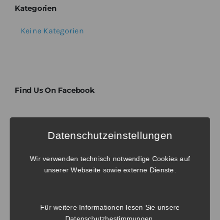
Kategorien
Keine Kategorien
Find Us On Facebook
Tags
Datenschutzeinstellungen
Wir verwenden technisch notwendige Cookies auf
No tags to display. Try to select another
unserer Webseite sowie externe Dienste.
taxonomy.
Für weitere Informationen lesen Sie unsere
Datenschutzbestimmungen
.